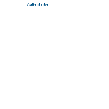
Außenfarben
Style A - Grey
Style B - Brown