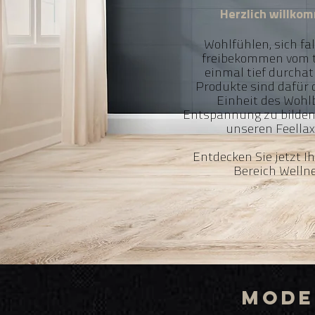
Herzlich willko
Wohlfühlen, sich fal
freibekommen vom t
einmal tief durchat
Produkte sind dafür 
Einheit des Wohl
Entspannung zu bilden. 
unseren Feellax
Entdecken Sie jetzt I
Bereich Welln
Mode