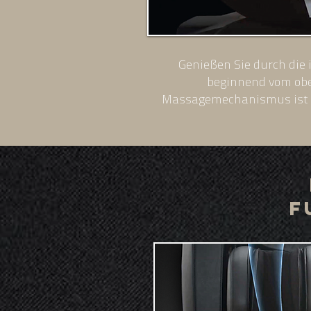
Genießen Sie durch die
beginnend vom ober
Massagemechanismus ist er
F