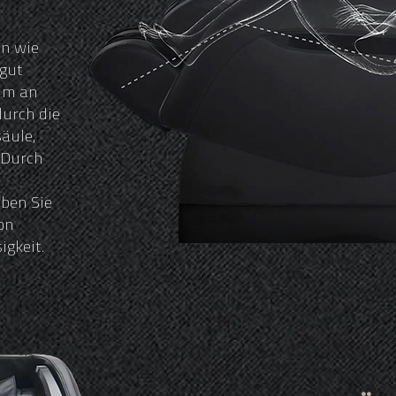
on wie
 gut
um an
urch die
äule,
 Durch
ben Sie
on
gkeit.