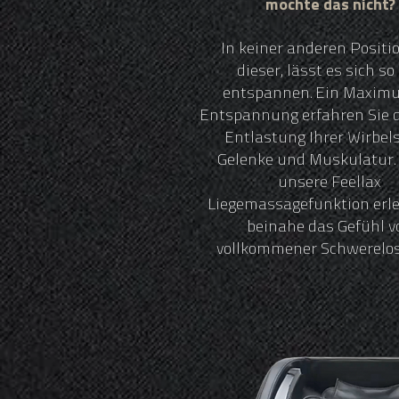
möchte das nicht?
In keiner anderen Positi
dieser, lässt es sich so
entspannen. Ein Maxim
Entspannung erfahren Sie d
Entlastung Ihrer Wirbels
Gelenke und Muskulatur.
unsere Feellax
Liegemassagefunktion erle
beinahe das Gefühl v
vollkommener Schwerelosi