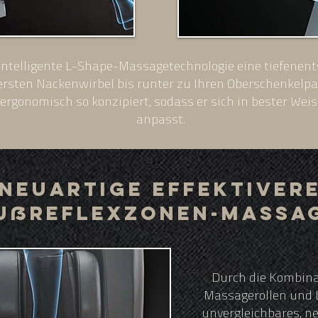
 intelligente L-Shape-Massagetechnologie eine tiefene
sten Nackenwirbel bis runter zu Ihren Oberschenkelpar
gonomisch so konzipiert, sodass er sich in bester Wei
anpasst.
Neuartige effektiver
ußreflexzonen-massa
Durch die Kombina
Massagerollen und L
unvergleichbares, n