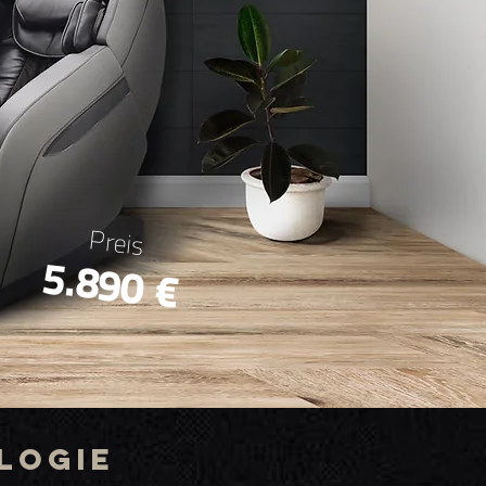
Preis
5.890 €
logie