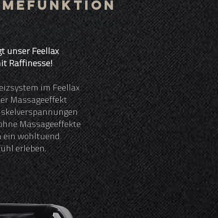
rmefunktion
t unser Feellax
t Raffinesse!
Heizsystem im Feellax
der Massageeffekt
Muskelverspannungen
 ohne Massageeffekte
h ein wohltuend
ühl erleben.