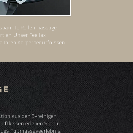
ntspannte Rollenmassage,
tien. Unser Feellax
se Ihren Körperbedürfnissen
e
ge
tion aus den 3-reihigen
uftkissen erleben Sie ein
eues Fußmassageerlebnis.