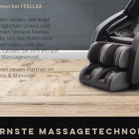
mmen bei FEELLAX
len lassen, den Kopf
äglichen Stress und
men. Unsere Feellax
da, um mit Ihnen eine
befindens und der
Lassen Sie sich ein auf
 Massagesessel.
hren neuen Partner im
ess & Massage!
rnste Massagetechno