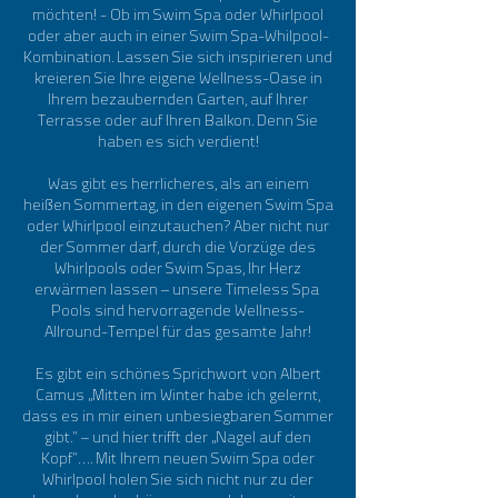
möchten! - Ob im Swim Spa oder Whirlpool
oder aber auch in einer Swim Spa-Whilpool-
Kombination. Lassen Sie sich inspirieren und
kreieren Sie Ihre eigene Wellness-Oase in
Ihrem bezaubernden Garten, auf Ihrer
Terrasse oder auf Ihren Balkon. Denn Sie
haben es sich verdient!
Was gibt es herrlicheres, als an einem
heißen Sommertag, in den eigenen Swim Spa
oder Whirlpool einzutauchen? Aber nicht nur
der Sommer darf, durch die Vorzüge des
Whirlpools oder Swim Spas, Ihr Herz
erwärmen lassen – unsere Timeless Spa
Pools sind hervorragende Wellness-
Allround-Tempel für das gesamte Jahr!
Es gibt ein schönes Sprichwort von Albert
Camus „Mitten im Winter habe ich gelernt,
dass es in mir einen unbesiegbaren Sommer
gibt.“ – und hier trifft der „Nagel auf den
Kopf“…. Mit Ihrem neuen Swim Spa oder
Whirlpool holen Sie sich nicht nur zu der