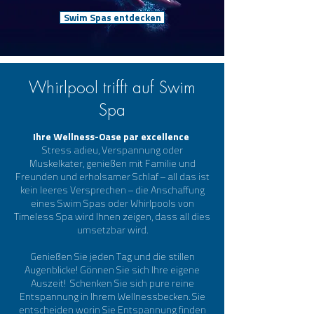
Swim Spas entdecken
Whirlpool trifft auf Swim
Spa
Ihre Wellness-Oase par excellence
Stress adieu, Verspannung oder
Muskelkater, genießen mit Familie und
Freunden und erholsamer Schlaf – all das ist
kein leeres Versprechen – die Anschaffung
eines Swim Spas oder Whirlpools von
Timeless Spa wird Ihnen zeigen, dass all dies
umsetzbar wird.
Genießen Sie jeden Tag und die stillen
Augenblicke! Gönnen Sie sich Ihre eigene
Auszeit! Schenken Sie sich pure reine
Entspannung in Ihrem Wellnessbecken. Sie
entscheiden worin Sie Entspannung finden