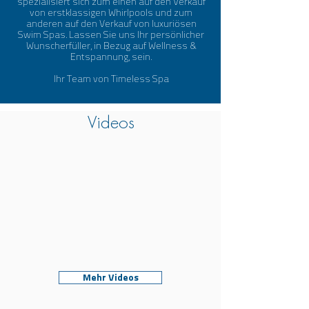
spezialisiert sich zum einen auf den Verkauf
von erstklassigen Whirlpools und zum
anderen auf den Verkauf von luxuriösen
Swim Spas. Lassen Sie uns Ihr persönlicher
Wunscherfüller, in Bezug auf Wellness &
Entspannung, sein.
Ihr Team von Timeless Spa
Videos
Mehr Videos