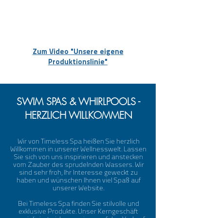
Besuchen Sie uns in unserem
Showroom. Jetzt Termin vereinbaren
Zum Video "Unsere eigene
Produktionslinie"
SWIM SPAS & WHIRLPOOLS -
HERZLICH WILLKOMMEN
Wir von Timeless Spa heißen Sie herzlich
Willkommen in unserer Wellnesswelt. Lassen
Sie sich von uns inspirieren und anstecken
vom Zauber des sprudelnden Wassers. Wir
sind sehr froh, Ihr Interesse geweckt zu
haben und wünschen Ihnen viel Spaß auf
unserer Website.
Bei Timeless Spa finden Sie stilvolle und
exklusive Produkte. Unser Kerngeschäft