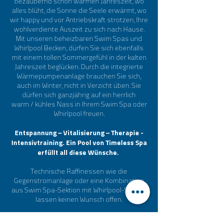
bezaubernd schön warmen Jahreszeit, wo
alles blüht, die Sonne die Seele erwärmt, wo
wir happy und vor Antriebskraft strotzen, Ihre
wohlverdiente Auszeit zu sich nach Hause.
Mit unseren beheizbaren Swim Spas und
Whirlpool Becken, dürfen Sie sich ebenfalls
mit einem tollen Sommergefühl in der kalten
Jahreszeit beglücken. Durch die integrierte
Wärmepumpenanlage brauchen Sie sich,
auch im Winter, nicht in Verzicht üben. Sie
dürfen sich ganzjährig auf ein herrlich
warm/kühles Nass in Ihrem Swim Spa oder
Whirlpool freuen.
Entspannung – Vitalisierung – Therapie -
Intensivtraining. Ein Pool von Timeless Spa
erfüllt all diese Wünsche.
Technische Raffinessen wie die
Gegenstromanlage oder eine Kombination
aus Swim Spa-Sektion mit Whirlpool-Sektion
lassen keinen Wunsch offen.
Was bedeutet Swim Spa – Sektion?